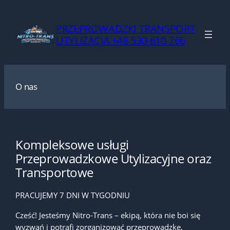
Przejdź
do
PRZEPROWADZKI TRANSPORT
treści
UTYLIZACJA +48 530-610-766
O nas
Kompleksowe usługi
Przeprowadzkowe Utylizacyjne oraz
Transportowe
PRACUJEMY 7 DNI W TYGODNIU
Cześć! Jesteśmy Nitro-Trans – ekipą, która nie boi się
wyzwań i potrafi zorganizować przeprowadzkę,